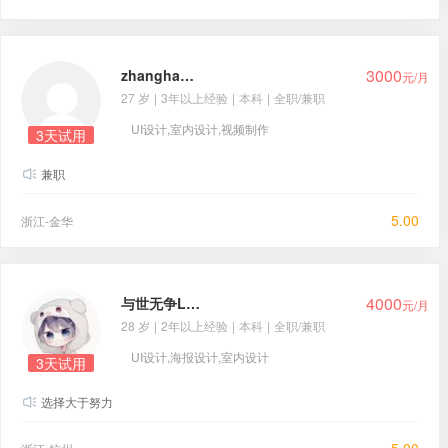
3000
zhanghaonan
元/月
27 岁
|
3年以上经验
|
本科
|
全职/兼职
UI设计,室内设计,视频制作
3天试用
兼职
5.00
浙江-金华
4000
与世无争LLL
元/月
28 岁
|
2年以上经验
|
本科
|
全职/兼职
UI设计,海报设计,室内设计
3天试用
选择大于努力