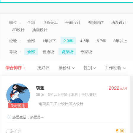
职位 ：
全部
电商美工
平面设计
视频制作
动漫设计
3D设计
插画设计
经验 ：
全部
1年以下
2-3年
4-5年
6-7年
8年以上
等级 ：
全部
普通级
资深级
专家级
综合排序：
按好评
按价格
性别
工作经验
2022
窃蓝
元/月
30 岁
|
3年以上经验
|
本科
|
全职/兼职
电商美工,工业设计,室内设计
3天试用
热爱生活，热爱美～
5.00
广东-广州