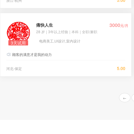
5.00
浙江-杭州
3000
痛快人生
元/月
28 岁
|
3年以上经验
|
本科
|
全职/兼职
电商美工,UI设计,室内设计
3天试用
顾客的满意才是我的动力
5.00
河北-保定
←