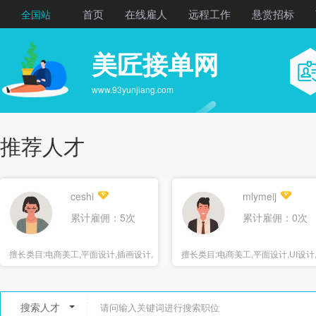
首页
在线雇人
远程工作
悬赏招标
全国站
美匠接单网
www.93yunjiang.com
推荐人才
ceshi
mlymeij
累计雇佣：5次
累计雇佣：0次
擅长类目:
电商美工,平面设计,插画设计,
擅长类目:
电商美工,平面设计,UI设计
海报设计
报设计
搜索人才