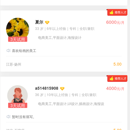
6000
夏尔
元/月
33 岁
|
6年以上经验
|
专科
|
全职/兼职
电商美工,平面设计,海报设计
3天试用
喜欢绘画的美工
5.00
江苏-扬州
4000
a514815908
元/月
36 岁
|
10年以上经验
|
专科
|
全职/兼职
电商美工,平面设计,UI设计,插画设计,海报设
3天试用
计,视频制作
暂时没有填写。