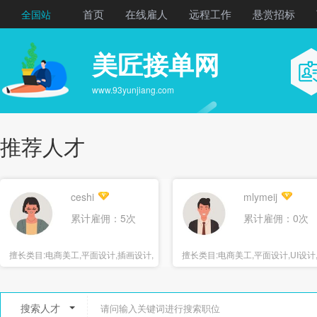
首页
在线雇人
远程工作
悬赏招标
全国站
美匠接单网
www.93yunjiang.com
推荐人才
ceshi
mlymeij
累计雇佣：5次
累计雇佣：0次
擅长类目:
电商美工,平面设计,插画设计,
擅长类目:
电商美工,平面设计,UI设计
海报设计
报设计
搜索人才