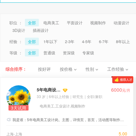
职位 ：
全部
电商美工
平面设计
视频制作
动漫设计
3D设计
插画设计
经验 ：
全部
1年以下
2-3年
4-5年
6-7年
8年以上
等级 ：
全部
普通级
资深级
专家级
综合排序：
按好评
按价格
性别
工作经验
6000
5年电商设计-张晓
元/月
33 岁
|
6年以上经验
|
研究生
|
全职/兼职
电商美工,工业设计,视频制作
3天试用
我是谁：5年电商美工设计岗。主图，详情页，首页，活动图等制作一系列基本需求。 我能做什么：抓取对方竞品分析，能给出符合甲方店铺风格形式表现建议，懂点商业需求和有点小想法的电商美工设计岗。可根据具体活动价格可谈。
5.00
上海-上海