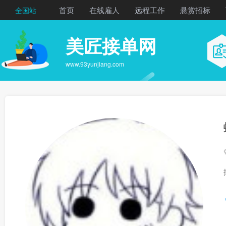
首页
在线雇人
远程工作
悬赏招标
全国站
美匠接单网
www.93yunjiang.com