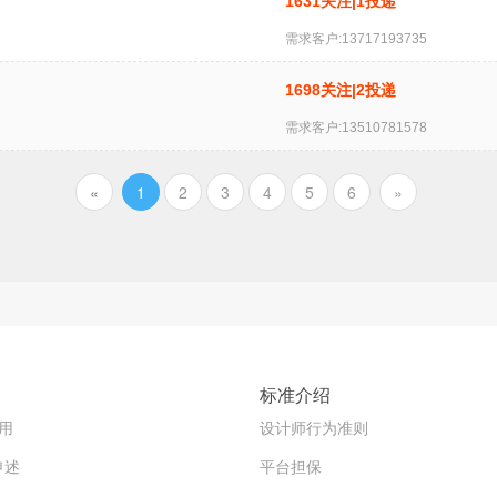
1631关注|1投递
需求客户:13717193735
1698关注|2投递
需求客户:13510781578
«
1
2
3
4
5
6
»
标准介绍
用
设计师行为准则
申述
平台担保