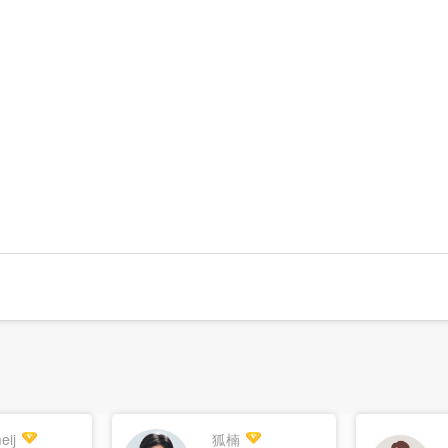
eij
狐楠