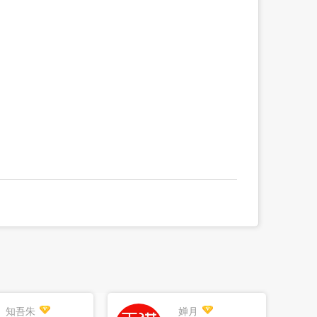
知吾朱
婵月