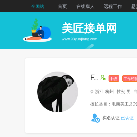
首页
在线雇人
远程工作
悬
全国站
美匠接单网
www.93yunjiang.com
F..
中级
工作经验
浙江-杭州
性别:男
年
擅长类目：电商美工,3D
实名认证
已认证