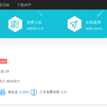
赏招标
下载APP
免费入驻
在线雇佣
免费签约工作
海量行业职位
:2年
龄:29
设计,室内设计
保证金
未缴纳
三天免费试用
支持