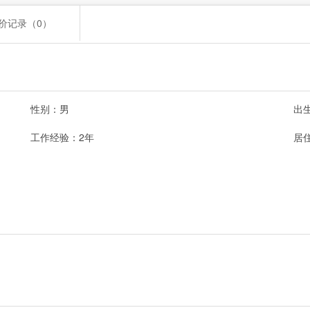
价记录（0）
性别：男
出生
工作经验：2年
居