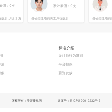
雇佣：0次
累计雇佣：0次
设计,UI设计,海
擅长类目:
电商美工,平面设计
擅长类目:
电商
报设计
标准介绍
用
设计师行为准则
申述
平台担保
请假
薪资发放
版权所有：美匠接单网
备案号：
鲁ICP备20012232号-3