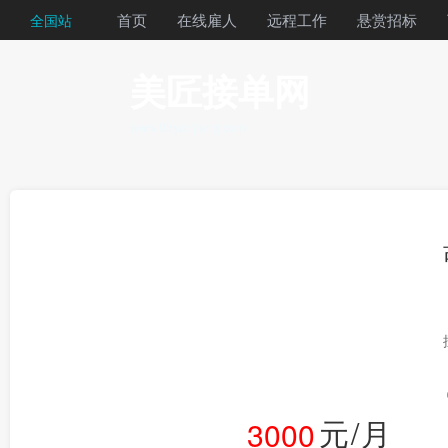
首页
在线雇人
远程工作
悬赏招标
全国站
美匠接单网
www.93yunjiang.com
元/月
3000