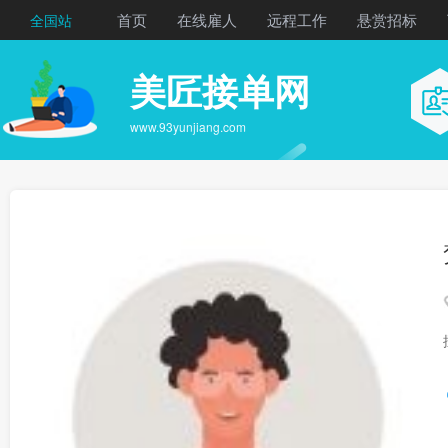
首页
在线雇人
远程工作
悬赏招标
全国站
美匠接单网
www.93yunjiang.com