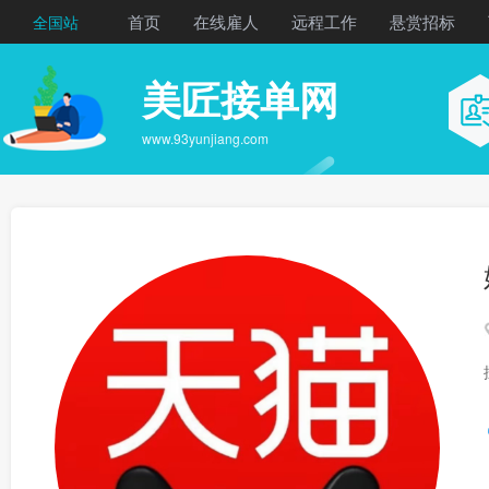
首页
在线雇人
远程工作
悬赏招标
全国站
美匠接单网
www.93yunjiang.com