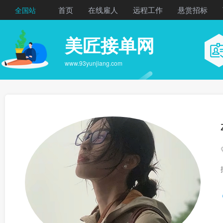
首页
在线雇人
远程工作
悬赏招标
全国站
美匠接单网
www.93yunjiang.com