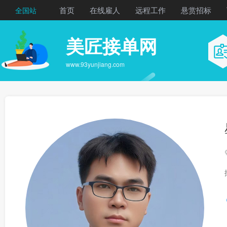
首页
在线雇人
远程工作
悬赏招标
全国站
美匠接单网
www.93yunjiang.com