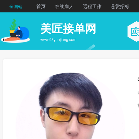
首页
在线雇人
远程工作
悬赏招标
全国站
美匠接单网
www.93yunjiang.com