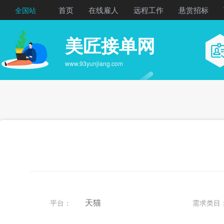
首页
在线雇人
远程工作
悬赏招标
全国站
美匠接单网
www.93yunjiang.com
天猫
平台：
需求类目