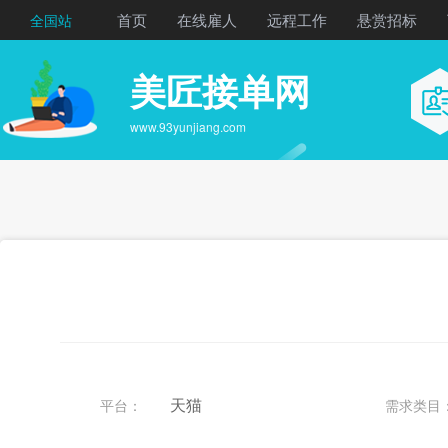
首页
在线雇人
远程工作
悬赏招标
全国站
美匠接单网
www.93yunjiang.com
天猫
平台：
需求类目