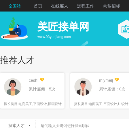
首页
在线雇人
远程工作
悬赏招标
全国站
美匠接单网
www.93yunjiang.com
推荐人才
ceshi
mlymeij
累计雇佣：5次
累计雇佣：0次
擅长类目:
电商美工,平面设计,插画设计,
擅长类目:
电商美工,平面设计,UI设计
海报设计
报设计
搜索人才