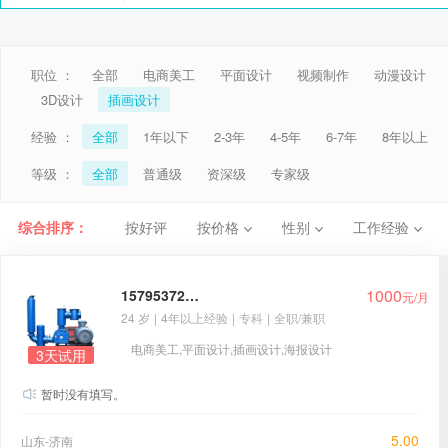
职位 ：
全部
电商美工
平面设计
视频制作
动漫设计
3D设计
插画设计
经验 ：
全部
1年以下
2-3年
4-5年
6-7年
8年以上
等级 ：
全部
普通级
资深级
专家级
综合排序：
按好评
按价格
性别
工作经验
1000
15795372579
元/月
24 岁
|
4年以上经验
|
专科
|
全职/兼职
电商美工,平面设计,插画设计,海报设计
3天试用
暂时没有填写。
5.00
山东-济南