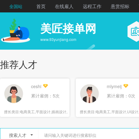
首页
在线雇人
远程工作
悬赏招标
全国站
美匠接单网
www.93yunjiang.com
推荐人才
ceshi
mlymeij
累计雇佣：5次
累计雇佣：0次
擅长类目:
电商美工,平面设计,插画设计,
擅长类目:
电商美工,平面设计,UI设计
海报设计
报设计
搜索人才