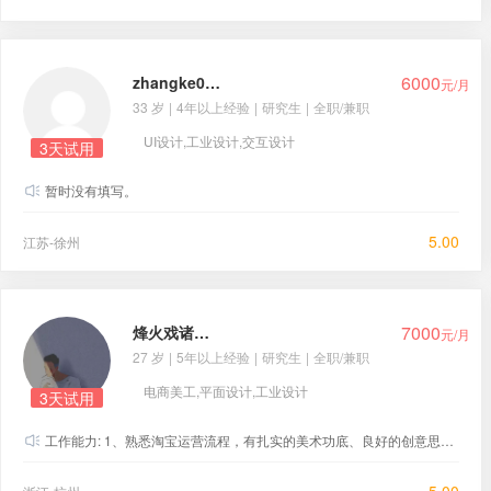
6000
zhangke0315
元/月
33 岁
|
4年以上经验
|
研究生
|
全职/兼职
UI设计,工业设计,交互设计
3天试用
暂时没有填写。
5.00
江苏-徐州
7000
烽火戏诸侯乀
元/月
27 岁
|
5年以上经验
|
研究生
|
全职/兼职
电商美工,平面设计,工业设计
3天试用
工作能力: 1、熟悉淘宝运营流程，有扎实的美术功底、良好的创意思维和理解能力，能及时把握顾客需求; 2、对色彩的把握独到，熟练使用Photoshop等设计软件，具备优秀的团队合作精神，乐于沟通。 公司名称: 上海xx服饰淘宝店 职位名称: 淘宝美工 工作时间: 2016-05 至2021-02 职业能力:从事淘宝美工主要针对淘宝店铺进行，以及淘宝店的海报，并对公司宣传的产品进行美工设计，具有具备扎实的美工基础，有独立设计网站的成功案例。