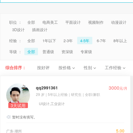
职位 ：
全部
电商美工
平面设计
视频制作
动漫设计
3D设计
插画设计
经验 ：
全部
1年以下
2-3年
4-5年
6-7年
8年以上
等级 ：
全部
普通级
资深级
专家级
综合排序：
按好评
按价格
性别
工作经验
3000
qq2991361
元/月
29 岁
|
5年以上经验
|
研究生
|
全职/兼职
UI设计,工业设计
3天试用
暂时没有填写。
5.00
广东-潮州