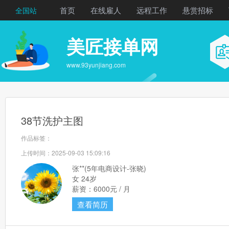
首页
在线雇人
远程工作
悬赏招标
全国站
美匠接单网
www.93yunjiang.com
38节洗护主图
作品标签：
上传时间：2025-09-03 15:09:16
张**(5年电商设计-张晓)
女 24岁
薪资：6000元 / 月
查看简历