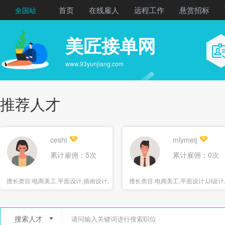
首页
在线雇人
远程工作
悬赏招标
全国站
美匠接单网
www.93yunjiang.com
推荐人才
ceshi
mlymeij
累计雇佣：5次
累计雇佣：0次
擅长类目:
电商美工,平面设计,插画设计,
擅长类目:
电商美工,平面设计,UI设计
海报设计
报设计
搜索人才