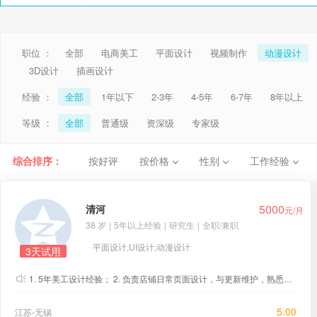
职位 ：
全部
电商美工
平面设计
视频制作
动漫设计
3D设计
插画设计
经验 ：
全部
1年以下
2-3年
4-5年
6-7年
8年以上
等级 ：
全部
普通级
资深级
专家级
综合排序：
按好评
按价格
性别
工作经验
5000
清河
元/月
38 岁
|
5年以上经验
|
研究生
|
全职/兼职
平面设计,UI设计,动漫设计
3天试用
1. 5年美工设计经验； 2. 负责店铺日常页面设计，与更新维护，熟悉天猫、淘宝操作后台； 3. 根据运营要求，设计有创意的广告图片； 4. 能独立完成大型活动页面设计； 5. 从事过女鞋、女装、化妆品、宠物行业； 6. 熟练操作PS/AI，能够实现简单代码效果。
5.00
江苏-无锡