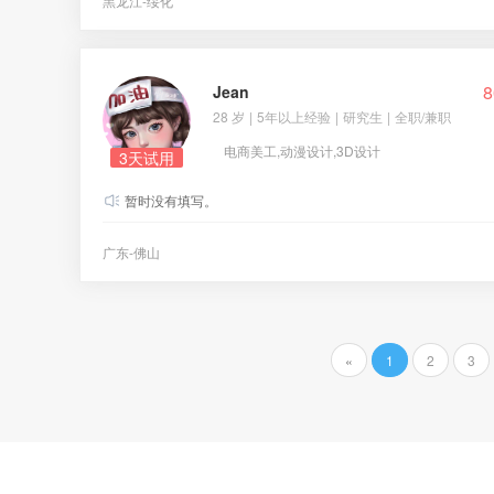
黑龙江-绥化
8
Jean
28 岁
|
5年以上经验
|
研究生
|
全职/兼职
电商美工,动漫设计,3D设计
3天试用
暂时没有填写。
广东-佛山
«
1
2
3