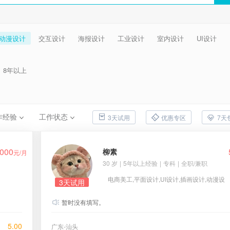
动漫设计
交互设计
海报设计
工业设计
室内设计
UI设计
8年以上
作经验
工作状态
3天试用
优惠专区
7天
000
柳素
元/月
30 岁
|
5年以上经验
|
专科
|
全职/兼职
电商美工,平面设计,UI设计,插画设计,动漫设
3天试用
计,海报设计
暂时没有填写。
5.00
广东-汕头