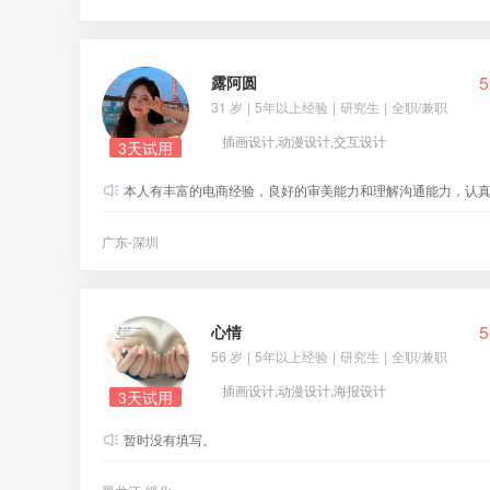
5
露阿圆
31 岁
|
5年以上经验
|
研究生
|
全职/兼职
插画设计,动漫设计,交互设计
3天试用
本人有丰富的电商经验，良好的审美能力和理解沟通能力，认真负责工作。 会做淘宝首页、详情页、直通车图、海报、活动首页、等方面的
广东-深圳
5
心情
56 岁
|
5年以上经验
|
研究生
|
全职/兼职
插画设计,动漫设计,海报设计
3天试用
暂时没有填写。