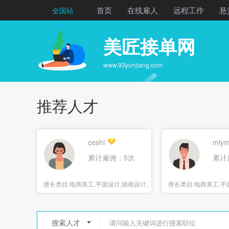
首页
在线雇人
远程工作
悬
全国站
美匠接单网
www.93yunjiang.com
推荐人才
ceshi
mlym
累计雇佣：5次
累计
擅长类目:
电商美工,平面设计,插画设计,
擅长类目:
电商美工,平面
海报设计
报设计
搜索人才