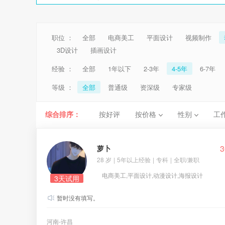
职位 ：
全部
电商美工
平面设计
视频制作
3D设计
插画设计
经验 ：
全部
1年以下
2-3年
4-5年
6-7年
等级 ：
全部
普通级
资深级
专家级
综合排序：
按好评
按价格
性别
工
3
萝卜
28 岁
|
5年以上经验
|
专科
|
全职/兼职
电商美工,平面设计,动漫设计,海报设计
3天试用
暂时没有填写。
河南-许昌