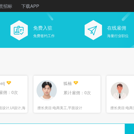
赏招标
下载APP
免费入驻
在线雇佣
免费签约工作
海量行业职位
eij
狐楠
雇佣：0次
累计雇佣：0次
设计,UI设计,海
擅长类目:
电商美工,平面设计
擅长类目:
电商
报设计