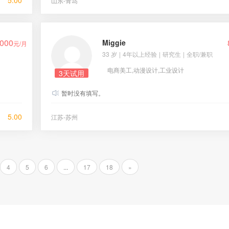
5.00
山东-青岛
000
Miggie
元/月
33 岁
|
4年以上经验
|
研究生
|
全职/兼职
电商美工,动漫设计,工业设计
3天试用
暂时没有填写。
5.00
江苏-苏州
4
5
6
...
17
18
»