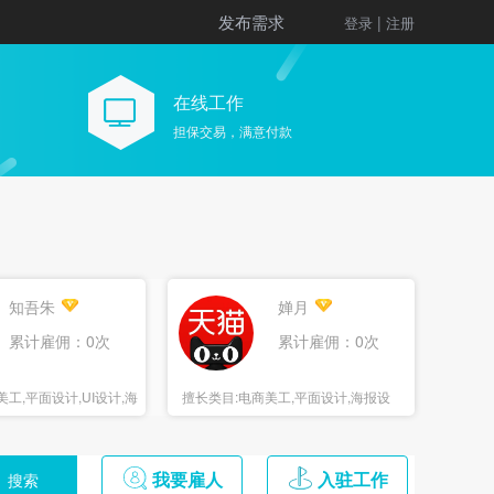
发布需求
|
登录
注册
在线工作
担保交易，满意付款
知吾朱
婵月
累计雇佣：0次
累计雇佣：0次
美工,平面设计,UI设计,海
擅长类目:
电商美工,平面设计,海报设
计,3D设计
我要雇人
入驻工作
搜索