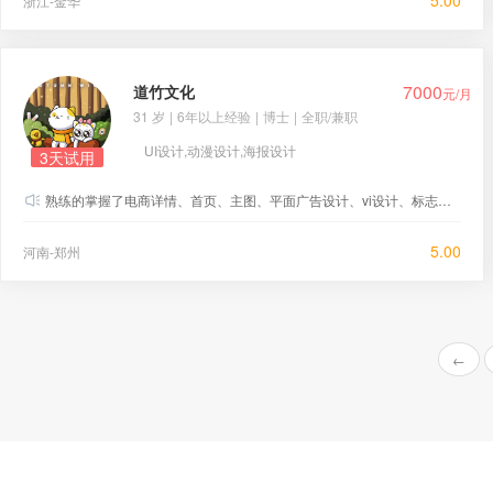
5.00
浙江-金华
7000
道竹文化
元/月
31 岁
|
6年以上经验
|
博士
|
全职/兼职
UI设计,动漫设计,海报设计
3天试用
熟练的掌握了电商详情、首页、主图、平面广告设计、vi设计、标志设计、包装设计、展示设计等。 由于后台问题上传不成作品，意愿的可以联系QQ：1209456236 VX:18749339766
5.00
河南-郑州
←