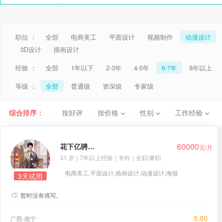
职位 ：
全部
电商美工
平面设计
视频制作
动漫设计
3D设计
插画设计
经验 ：
全部
1年以下
2-3年
4-5年
6-7年
8年以上
等级 ：
全部
普通级
资深级
专家级
综合排序：
按好评
按价格
性别
工作经验
60000
花下亿骋非一城
元/月
31 岁
|
7年以上经验
|
专科
|
全职/兼职
电商美工,平面设计,插画设计,动漫设计,海报
3天试用
设计,3D设计
暂时没有填写。
5.00
广西-南宁