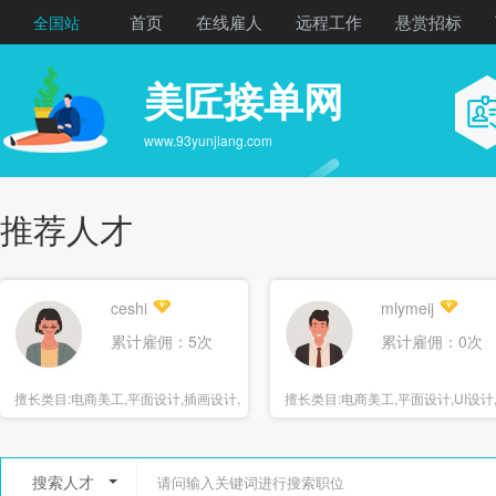
首页
在线雇人
远程工作
悬赏招标
全国站
美匠接单网
www.93yunjiang.com
推荐人才
ceshi
mlymeij
累计雇佣：5次
累计雇佣：0次
擅长类目:
电商美工,平面设计,插画设计,
擅长类目:
电商美工,平面设计,UI设计
海报设计
报设计
搜索人才