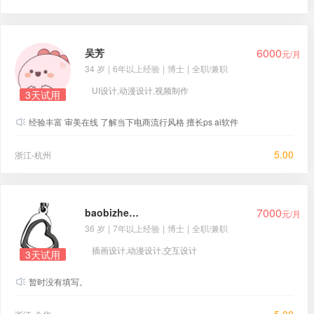
6000
吴芳
元/月
34 岁
|
6年以上经验
|
博士
|
全职/兼职
UI设计,动漫设计,视频制作
3天试用
经验丰富 审美在线 了解当下电商流行风格 擅长ps ai软件
5.00
浙江-杭州
7000
baobizheng
元/月
36 岁
|
7年以上经验
|
博士
|
全职/兼职
插画设计,动漫设计,交互设计
3天试用
暂时没有填写。