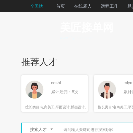
首页
在线雇人
远程工作
悬
全国站
美匠接单网
www.93yunjiang.com
推荐人才
ceshi
mlym
累计雇佣：5次
累计
擅长类目:
电商美工,平面设计,插画设计,
擅长类目:
电商美工,平面
海报设计
报设计
搜索人才