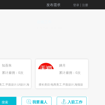
发布需求
|
登录
注册
在线工作
担保交易，满意付款
知吾朱
婵月
累计雇佣：0次
累计雇佣：0次
美工,平面设计,UI设计,海
擅长类目:
电商美工,平面设计,海报设
计,3D设计
我要雇人
入驻工作
搜索