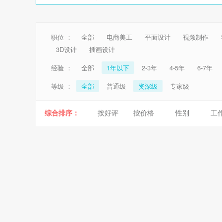
职位 ：
全部
电商美工
平面设计
视频制作
3D设计
插画设计
经验 ：
全部
1年以下
2-3年
4-5年
6-7年
等级 ：
全部
普通级
资深级
专家级
综合排序：
按好评
按价格
性别
工