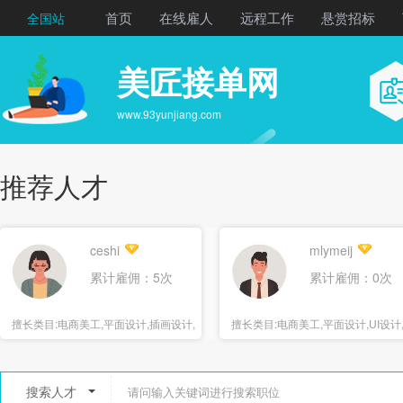
首页
在线雇人
远程工作
悬赏招标
全国站
美匠接单网
www.93yunjiang.com
推荐人才
ceshi
mlymeij
累计雇佣：5次
累计雇佣：0次
擅长类目:
电商美工,平面设计,插画设计,
擅长类目:
电商美工,平面设计,UI设计
海报设计
报设计
搜索人才