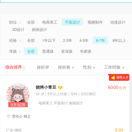
职位 ：
全部
电商美工
平面设计
视频制作
动漫设计
3D设计
插画设计
经验 ：
全部
1年以下
2-3年
4-5年
6-7年
8年以上
等级 ：
全部
普通级
资深级
专家级
综合排序：
按好评
按价格
性别
工作经验
6000
烧烤小青豆
元/月
32 岁
|
6年以上经验
|
专科
|
全职/兼职
电商美工,平面设计,海报设计
3天试用
责任心 独立
5.00
广东-潮州