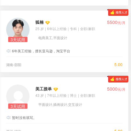
5500
狐楠
元/月
25 岁
|
6年以上经验
|
专科
|
全职/兼职
电商美工,平面设计
3天试用
6年美工经验，擅长亚马逊，淘宝平台
5.00
湖南-邵阳
5000
美工接单
元/月
43 岁
|
7年以上经验
|
博士
|
全职/兼职
平面设计,插画设计,交互设计
3天试用
暂时没有填写。