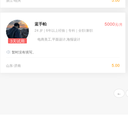
5.00
浙江-绍兴
5000
蓝手帕
元/月
24 岁
|
6年以上经验
|
专科
|
全职/兼职
电商美工,平面设计,海报设计
3天试用
暂时没有填写。
5.00
山东-济南
←