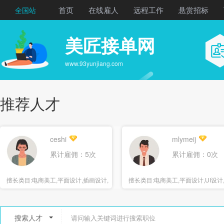
首页
在线雇人
远程工作
悬赏招标
全国站
美匠接单网
www.93yunjiang.com
推荐人才
ceshi
mlymeij
累计雇佣：5次
累计雇佣：0次
擅长类目:
电商美工,平面设计,插画设计,
擅长类目:
电商美工,平面设计,UI设计
海报设计
报设计
搜索人才