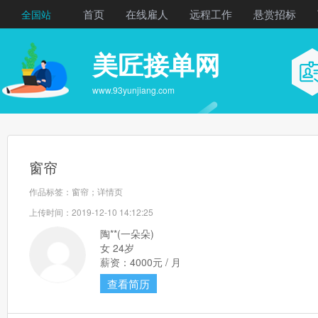
首页
在线雇人
远程工作
悬赏招标
全国站
美匠接单网
www.93yunjiang.com
窗帘
作品标签：窗帘；详情页
上传时间：2019-12-10 14:12:25
陶**(一朵朵)
女 24岁
薪资：4000元 / 月
查看简历