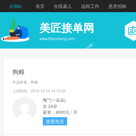
首页
在线雇人
远程工作
悬赏招标
全国站
美匠接单网
www.93yunjiang.com
狗粮
作品标签：狗粮
上传时间：2019-12-10 14:12:32
陶**(一朵朵)
女 24岁
薪资：4000元 / 月
查看简历